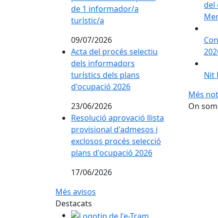
del 
de 1 informador/a
Mer
turístic/a
09/07/2026
Con
Acta del procés selectiu
202
dels informadors
turístics dels plans
Nit
d'ocupació 2026
Més not
23/06/2026
On som
Resolució aprovació llista
provisional d'admesos i
exclosos procés selecció
plans d'ocupació 2026
17/06/2026
Més avisos
Destacats
Logotip de l'e-Tram