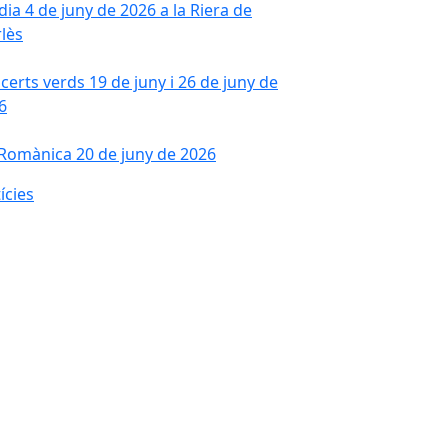
dia 4 de juny de 2026 a la Riera de
lès
certs verds 19 de juny i 26 de juny de
6
 Romànica 20 de juny de 2026
ícies