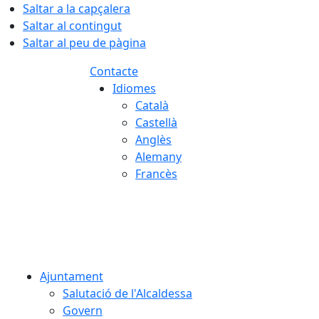
Saltar a la capçalera
Saltar al contingut
Saltar al peu de pàgina
Contacte
Idiomes
Català
Castellà
Anglès
Alemany
Francès
07.08.2026 | 18:07
Ajuntament
Salutació de l'Alcaldessa
Govern