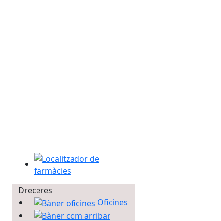
Localitzador de farmàcies
Dreceres
Oficines