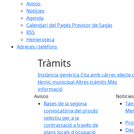
Avisos
Notícies
Agenda
Calendari del Pagès Previsor de Sagàs
RSS
Hemeroteca
Adreces i telèfons
Tràmits
Instància genèrica
Cita amb càrrec electe 
tècnic municipal
Altres tràmits
Més
informació
Avisos
Notícies
Bases de la segona
Tan
convocatòria del procés
Mer
selectiu per a la
Pro
contractació a través de
Dec
plans locals d'ocupació