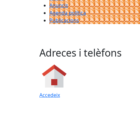
Anuncis
Agenda política
Publicacions
Adreces i telèfons
Accedeix