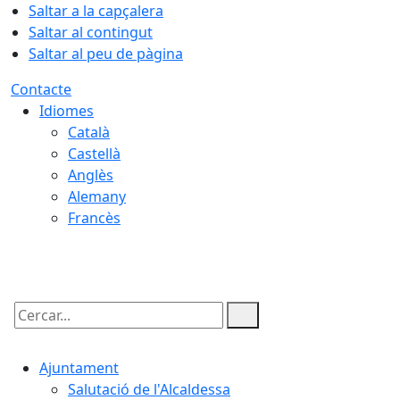
Saltar a la capçalera
Saltar al contingut
Saltar al peu de pàgina
Contacte
Idiomes
Català
Castellà
Anglès
Alemany
Francès
07.08.2026 | 21:06
Cercar:
Ajuntament
Salutació de l'Alcaldessa