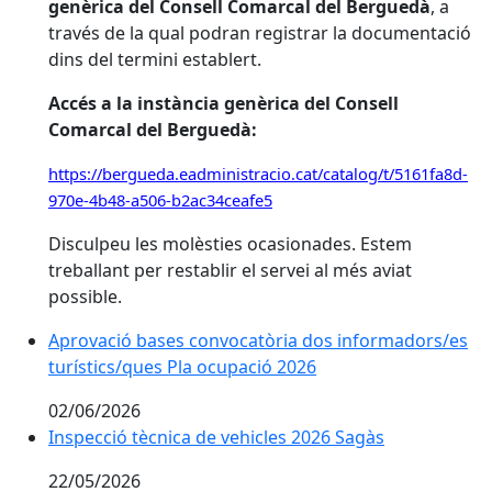
genèrica del Consell Comarcal del Berguedà
, a
través de la qual podran registrar la documentació
dins del termini establert.
Accés a la instància genèrica del Consell
Comarcal del Berguedà:
https://bergueda.eadministracio.cat/catalog/t/5161fa8d-
970e-4b48-a506-b2ac34ceafe5
Disculpeu les molèsties ocasionades. Estem
treballant per restablir el servei al més aviat
possible.
Aprovació bases convocatòria dos informadors/es
turístics/ques Pla ocupació 2026
02/06/2026
Inspecció tècnica de vehicles 2026 Sagàs
Inspecció tècnica de vehicles 2026 Sagàs
22/05/2026