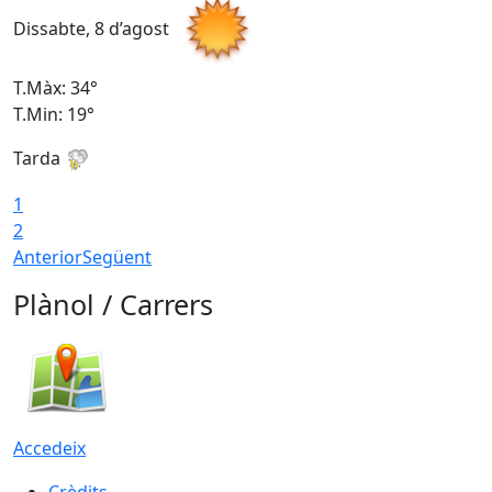
Dissabte, 8 d’agost
D
T.Màx: 34°
T
T.Min: 19°
T
Tarda
T
1
2
Anterior
Següent
Plànol / Carrers
Accedeix
Crèdits