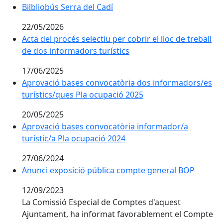
Bilbliobús Serra del Cadí
Bilbliobús Serra del Cadí
22/05/2026
Acta del procés selectiu per cobrir el lloc de treball
de dos informadors turístics
17/06/2025
Aprovació bases convocatòria dos informadors/es
turístics/ques Pla ocupació 2025
20/05/2025
Aprovació bases convocatòria informador/a
turístic/a Pla ocupació 2024
27/06/2024
Anunci exposició pública compte general BOP
12/09/2023
La Comissió Especial de Comptes d'aquest
Ajuntament, ha informat favorablement el Compte