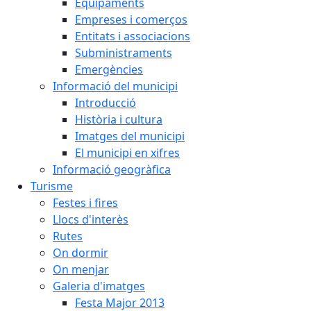
Equipaments
Empreses i comerços
Entitats i associacions
Subministraments
Emergències
Informació del municipi
Introducció
Història i cultura
Imatges del municipi
El municipi en xifres
Informació geogràfica
Turisme
Festes i fires
Llocs d'interès
Rutes
On dormir
On menjar
Galeria d'imatges
Festa Major 2013