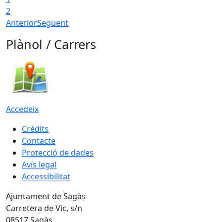
2
Anterior
Següent
Plànol / Carrers
Accedeix
Crèdits
Contacte
Protecció de dades
Avís legal
Accessibilitat
Ajuntament de Sagàs
Carretera de Vic, s/n
08517 Sagàs