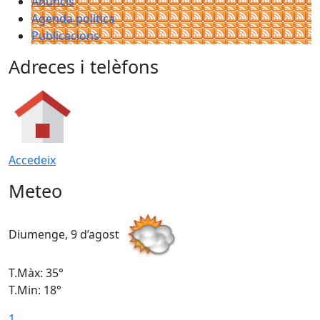
Anuncis
Agenda política
Publicacions
Adreces i telèfons
Accedeix
Meteo
Diumenge, 9 d’agost
D
T.Màx: 35°
T
T.Min: 18°
T
1
T