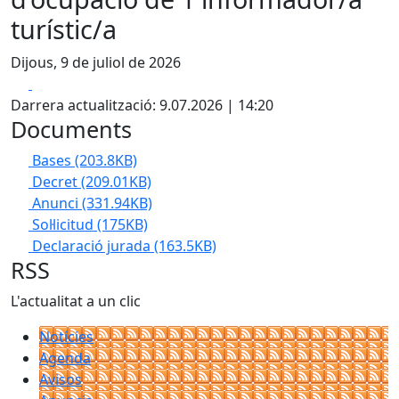
turístic/a
Dijous, 9 de juliol de 2026
Facebook
X
Darrera actualització: 9.07.2026 | 14:20
Documents
Bases
(203.8KB)
Decret
(209.01KB)
Anunci
(331.94KB)
Sol·licitud
(175KB)
Declaració jurada
(163.5KB)
RSS
L'actualitat a un clic
Notícies
Agenda
Avisos