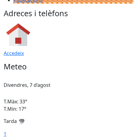
Publicacions
Adreces i telèfons
Accedeix
Meteo
Divendres, 7 d’agost
D
T.Màx: 33°
T
T.Min: 17°
T
Tarda
T
1