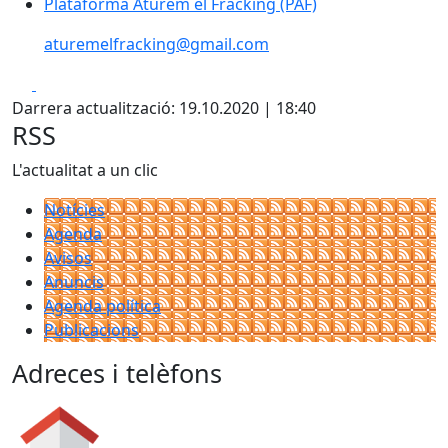
Plataforma Aturem el Fracking (PAF)
Plataforma Aturem el Fracking (PAF)
aturemelfracking@gmail.com
Facebook
X
Darrera actualització: 19.10.2020 | 18:40
RSS
L'actualitat a un clic
Notícies
Agenda
Avisos
Anuncis
Agenda política
Publicacions
Adreces i telèfons