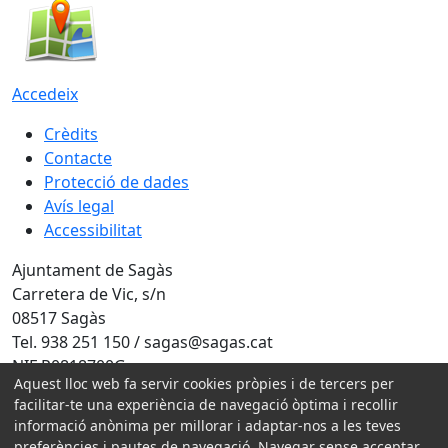
Accedeix
Crèdits
Contacte
Protecció de dades
Avís legal
Accessibilitat
Ajuntament de Sagàs
Carretera de Vic, s/n
08517 Sagàs
Tel. 938 251 150 / sagas@sagas.cat
NIF P0818700G
Aquest lloc web fa servir cookies pròpies i de tercers per
Amb la col·laboració de:
facilitar-te una experiència de navegació òptima i recollir
informació anònima per millorar i adaptar-nos a les teves
preferències i pautes de navegació. Navegar sense acceptar