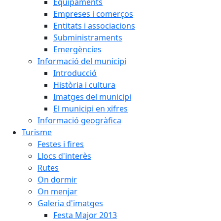
Equipaments
Empreses i comerços
Entitats i associacions
Subministraments
Emergències
Informació del municipi
Introducció
Història i cultura
Imatges del municipi
El municipi en xifres
Informació geogràfica
Turisme
Festes i fires
Llocs d'interès
Rutes
On dormir
On menjar
Galeria d'imatges
Festa Major 2013