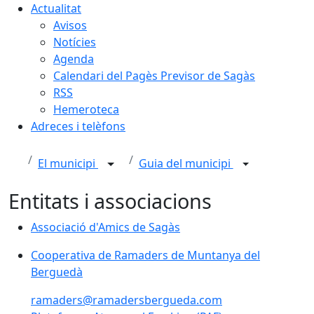
Actualitat
Avisos
Notícies
Agenda
Calendari del Pagès Previsor de Sagàs
RSS
Hemeroteca
Adreces i telèfons
El municipi
Guia del municipi
Entitats i associacions
Associació d'Amics de Sagàs
Cooperativa de Ramaders de Muntanya del Berguedà
Cooperativa de Ramaders de Muntanya del
Berguedà
ramaders@ramadersbergueda.com