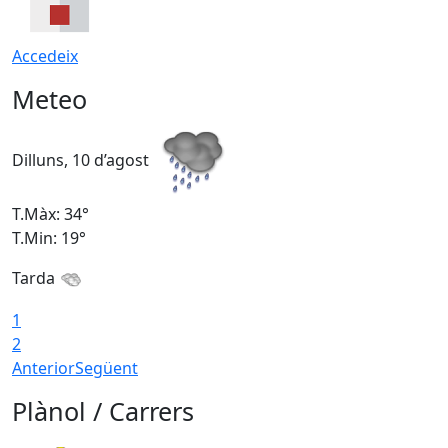
Accedeix
Meteo
Dilluns, 10 d’agost
D
T.Màx: 34°
T
T.Min: 19°
T
Tarda
T
1
2
Anterior
Següent
Plànol / Carrers