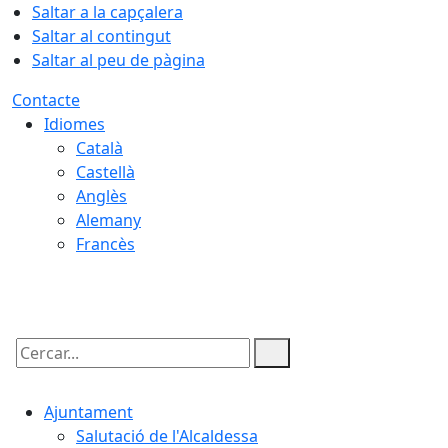
Saltar a la capçalera
Saltar al contingut
Saltar al peu de pàgina
Contacte
Idiomes
Català
Castellà
Anglès
Alemany
Francès
10.08.2026 | 04:46
Cercar:
Ajuntament
Salutació de l'Alcaldessa