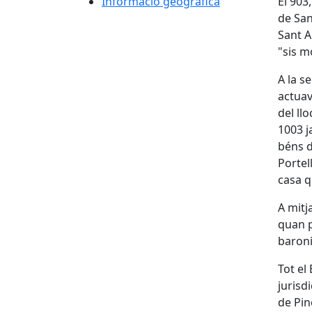
Informació geogràfica
El 903
de San
Sant A
"sis m
A la s
actuav
del llo
1003 j
béns d
Portel
casa q
A mitj
quan p
baroni
Tot el
jurisd
de Pin