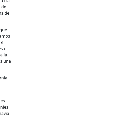
u i la
a de
ns de
 que
 amos
 el
es o
e la
às una
onia
mes
onies
havia