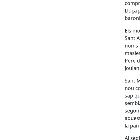
compra
Lluçà 
baroni
Els mo
Sant A
noms d
masies
Pere d
Joulan
Sant M
nou co
sap qu
sembla
segona
aquest
la par
Al seg