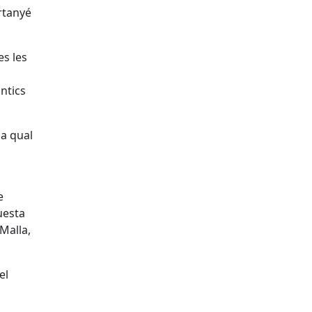
ertanyé
es les
antics
la qual
e
uesta
 Malla,
el