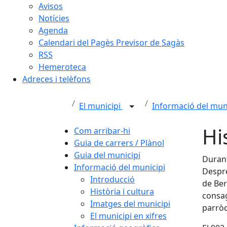
Avisos
Notícies
Agenda
Calendari del Pagès Previsor de Sagàs
RSS
Hemeroteca
Adreces i telèfons
El municipi
Informació del mun
Hi
Com arribar-hi
Guia de carrers / Plànol
Guia del municipi
Durant
Informació del municipi
Despré
Introducció
de Ber
Història i cultura
consag
Imatges del municipi
parròq
El municipi en xifres