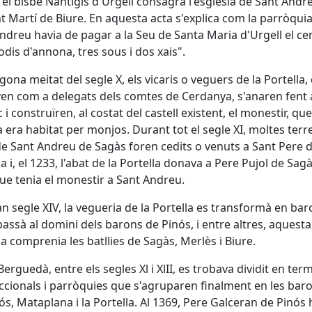
, el bisbe Nantigis d'Urgell consagrà l'església de Sant Andre
t Martí de Biure. En aquesta acta s'explica com la parròqui
ndreu havia de pagar a la Seu de Santa Maria d'Urgell el ce
odis d'annona, tres sous i dos xais".
egona meitat del segle X, els vicaris o veguers de la Portella,
en com a delegats dels comtes de Cerdanya, s'anaren fent
c i construïren, al costat del castell existent, el monestir, que
a era habitat per monjos. Durant tot el segle XI, moltes terr
e Sant Andreu de Sagàs foren cedits o venuts a Sant Pere d
la i, el 1233, l'abat de la Portella donava a Pere Pujol de Sag
ue tenia el monestir a Sant Andreu.
an segle XIV, la vegueria de la Portella es transformà en bar
assà al domini dels barons de Pinós, i entre altres, aquesta
a comprenia les batllies de Sagàs, Merlès i Biure.
 Berguedà, entre els segles Xl i XlII, es trobava dividit en ter
iccionals i parròquies que s'agruparen finalment en les bar
ós, Mataplana i la Portella. Al 1369, Pere Galceran de Pinós 