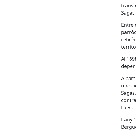
transf
Sagàs 
Entre 
parròq
reticè
territo
Al 169
depeni
A part
mencio
Sagàs,
contra
La Roc
L'any 
Bergue