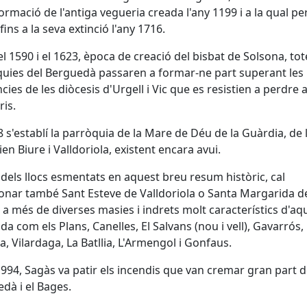
ormació de l'antiga vegueria creada l'any 1199 i a la qual p
fins a la seva extinció l'any 1716.
el 1590 i el 1623, època de creació del bisbat de Solsona, tot
uies del Berguedà passaren a formar-ne part superant les
ncies de les diòcesis d'Urgell i Vic que es resistien a perdre 
ris.
8 s'establí la parròquia de la Mare de Déu de la Guàrdia, de 
en Biure i Valldoriola, existent encara avui.
 dels llocs esmentats en aquest breu resum històric, cal
nar també Sant Esteve de Valldoriola o Santa Margarida d
 a més de diverses masies i indrets molt característics d'aq
da com els Plans, Canelles, El Salvans (nou i vell), Gavarrós,
a, Vilardaga, La Batllia, L'Armengol i Gonfaus.
1994, Sagàs va patir els incendis que van cremar gran part d
dà i el Bages.