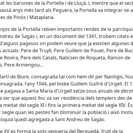
t les baronies de la Portella i de Lluçà, i, mentre que el sec
passà anys més tard als Peguera, la Portella va integrar-se a
es de Pinós i Mataplana.
njos de la Portella rebien importants rendes de la parròqui
ndreu de Sagàs i, en un document del 1341, trobem citats e
'alguns pagesos on podem veure que ja existien algunes d
 actuals: Pere de Truyll, Pere Guillem de Pouet, Pere de Buc
e Rovira, Pere dels Casals, Nalicsen de Roqueta, Ramon de
s, Pere Armengou...
artí de Biure, consagrada tal com hem dit per Nantigis, fo
nsagrada, l'any 1044, pel bisbe Guillem Guifré d'Urgell. El 
e pagava a Santa Maria d'Urgell setze sous anuals de dècim
 ser que aquest lloc va ser residència dels templers des de 
 meitat del segle XI i fins la primera meitat del segle XIV. É
 segle quan les pestes fan disminuir la població i això moti
ròquia quedi agregada a Sant Andreu de Sagàs.
le XV es formà la sots-vegueria del Berguedà, fruit de la