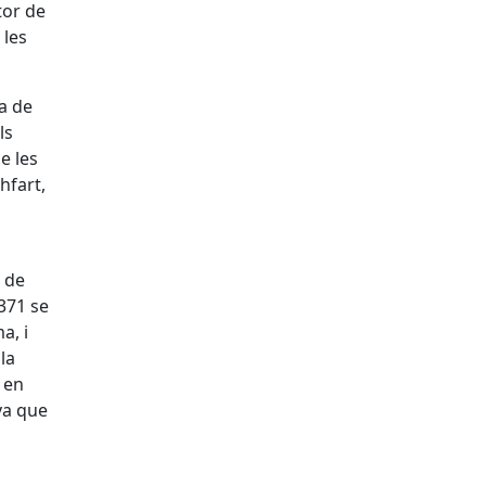
tor de
 les
a de
ls
e les
hfart,
u de
1371 se
a, i
la
s en
va que