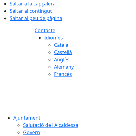
Saltar a la capçalera
Saltar al contingut
Saltar al peu de pàgina
Contacte
Idiomes
Català
Castellà
Anglès
Alemany
Francès
07.08.2026 | 22:33
Ajuntament
Salutació de l'Alcaldessa
Govern