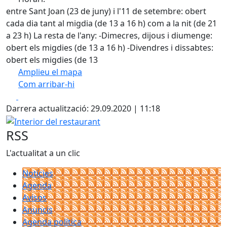
entre Sant Joan (23 de juny) i l'11 de setembre: obert
cada dia tant al migdia (de 13 a 16 h) com a la nit (de 21
a 23 h) La resta de l'any: -Dimecres, dijous i diumenge:
obert els migdies (de 13 a 16 h) -Divendres i dissabtes:
obert els migdies (de 13
Amplieu el mapa
Com arribar-hi
Leaflet
| ©
OpenStreetMap
contributors
Facebook
X
+
Darrera actualització: 29.09.2020 | 11:18
−
Interior del restaurant
RSS
L'actualitat a un clic
Notícies
Agenda
Avisos
Anuncis
Agenda política