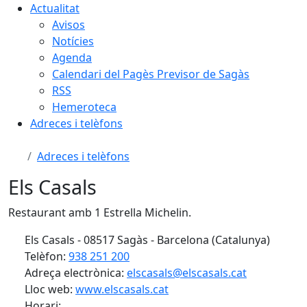
Actualitat
Avisos
Notícies
Agenda
Calendari del Pagès Previsor de Sagàs
RSS
Hemeroteca
Adreces i telèfons
Adreces i telèfons
Els Casals
Restaurant amb 1 Estrella Michelin
.
Els Casals - 08517 Sagàs - Barcelona (Catalunya)
Telèfon:
938 251 200
Adreça electrònica:
elscasals@elscasals.cat
Lloc web:
www.elscasals.cat
Horari: