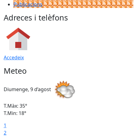
Publicacions
Adreces i telèfons
Accedeix
Meteo
Diumenge, 9 d’agost
D
T.Màx: 35°
T
T.Min: 18°
T
1
T
2