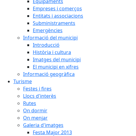
Equipaments
Empreses i comerços
Entitats i associacions
Subministraments
Emergències
Informació del municipi
Introducció
Història i cultura
Imatges del municipi
El municipi en xifres
Informació geogràfica
Turisme
Festes i fires
Llocs d'interès
Rutes
On dormir
On menjar
Galeria d'imatges
Festa Major 2013