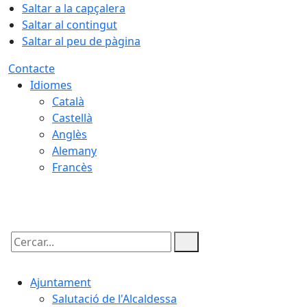
Saltar a la capçalera
Saltar al contingut
Saltar al peu de pàgina
Contacte
Idiomes
Català
Castellà
Anglès
Alemany
Francès
09.08.2026 | 02:59
Cercar:
Ajuntament
Salutació de l'Alcaldessa