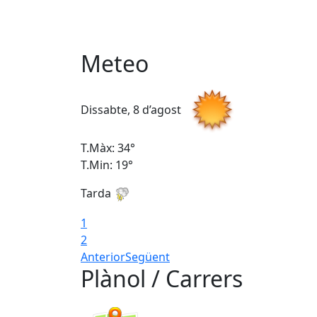
Meteo
Dissabte, 8 d’agost
T.Màx: 34°
T.Min: 19°
Tarda
1
2
Anterior
Següent
Plànol / Carrers