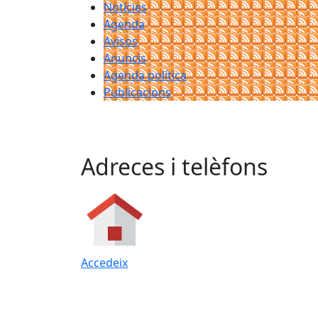
Notícies
Agenda
Avisos
Anuncis
Agenda política
Publicacions
Adreces i telèfons
Accedeix