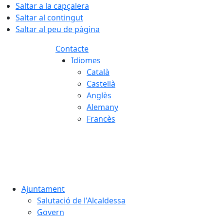
Saltar a la capçalera
Saltar al contingut
Saltar al peu de pàgina
Contacte
Idiomes
Català
Castellà
Anglès
Alemany
Francès
07.08.2026 | 18:32
Ajuntament
Salutació de l'Alcaldessa
Govern