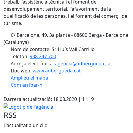
treball, l'assistència tècnica i el foment del
desenvolupament territorial, l'afavoriment de la
qualificació de les persones, i el foment del comerç i del
turisme.
C/ Barcelona, 49, 3a planta - 08600 Berga - Barcelona
(Catalunya)
Nom de contacte: Sr. Lluís Vall Carrillo
Telèfon:
938 247 700
Adreça electrònica:
agencia@adbergueda.cat
Lloc web:
www.adbergueda.cat
Amplieu el mapa
Com arribar-hi
Leaflet
| ©
OpenStreetMap
contributors
Facebook
X
+
Darrera actualització: 18.08.2020 | 11:19
−
Logotip de l'agència
RSS
L'actualitat a un clic