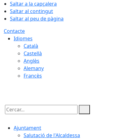
Saltar a la capçalera
Saltar al contingut
Saltar al peu de pàgina
Contacte
Idiomes
Català
Castellà
Anglès
Alemany
Francès
07.08.2026 | 03:55
Cercar:
Ajuntament
Salutació de l'Alcaldessa