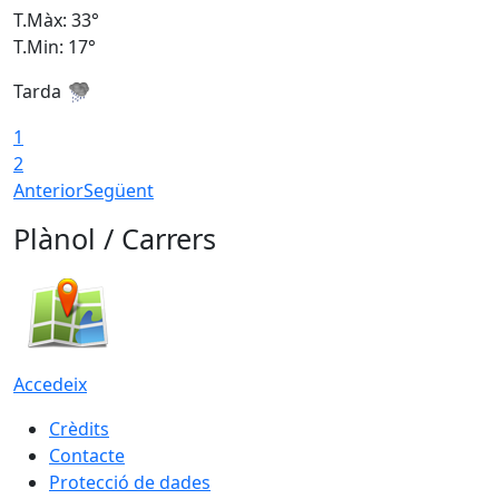
T.Màx: 33°
T
T.Min: 17°
T
Tarda
T
1
2
Anterior
Següent
Plànol / Carrers
Accedeix
Crèdits
Contacte
Protecció de dades