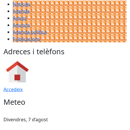
Notícies
Agenda
Avisos
Anuncis
Agenda política
Publicacions
Adreces i telèfons
Accedeix
Meteo
Divendres, 7 d’agost
D