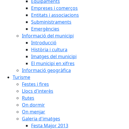
Equipaments
Empreses i comerços
Entitats i associacions
Subministraments
Emergències
Informació del municipi
Introducció
Història i cultura
Imatges del municipi
El municipi en xifres
Informació geogràfica
Turisme
Festes i fires
Llocs d'interès
Rutes
On dormir
On menjar
Galeria d'imatges
Festa Major 2013