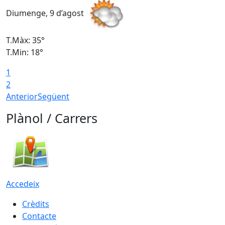
Diumenge, 9 d’agost
D
T.Màx: 35°
T
T.Min: 18°
T
1
T
2
Anterior
Següent
Plànol / Carrers
Accedeix
Crèdits
Contacte