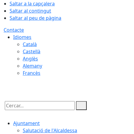
Saltar a la capçalera
Saltar al contingut
Saltar al peu de pàgina
Contacte
Idiomes
Català
Castellà
Anglès
Alemany
Francès
09.08.2026 | 05:27
Cercar:
Ajuntament
Salutació de l'Alcaldessa