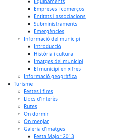
Equipaments
Empreses i comerços
Entitats i associacions
Subministraments
Emergències
Informació del municipi
Introducció
Història i cultura
Imatges del municipi
El municipi en xifres
Informació geogràfica
Turisme
Festes i fires
Llocs d'interès
Rutes
On dormir
On menjar
Galeria d'imatges
Festa Major 2013