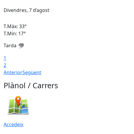
Divendres, 7 d’agost
D
T.Màx: 33°
T
T.Min: 17°
T
Tarda
T
1
2
Anterior
Següent
Plànol / Carrers
Accedeix