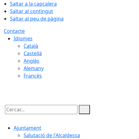
Saltar a la capçalera
Saltar al contingut
Saltar al peu de pàgina
Contacte
Idiomes
Català
Castellà
Anglès
Alemany
Francès
06.08.2026 | 19:45
Cercar:
Ajuntament
Salutació de l'Alcaldessa