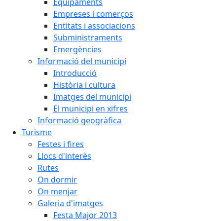
Equipaments
Empreses i comerços
Entitats i associacions
Subministraments
Emergències
Informació del municipi
Introducció
Història i cultura
Imatges del municipi
El municipi en xifres
Informació geogràfica
Turisme
Festes i fires
Llocs d'interès
Rutes
On dormir
On menjar
Galeria d'imatges
Festa Major 2013