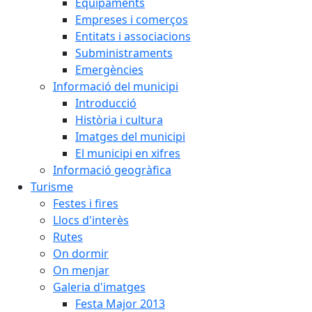
Equipaments
Empreses i comerços
Entitats i associacions
Subministraments
Emergències
Informació del municipi
Introducció
Història i cultura
Imatges del municipi
El municipi en xifres
Informació geogràfica
Turisme
Festes i fires
Llocs d'interès
Rutes
On dormir
On menjar
Galeria d'imatges
Festa Major 2013