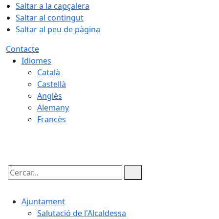
Saltar a la capçalera
Saltar al contingut
Saltar al peu de pàgina
Contacte
Idiomes
Català
Castellà
Anglès
Alemany
Francès
08.08.2026 | 03:16
Cercar:
Ajuntament
Salutació de l'Alcaldessa