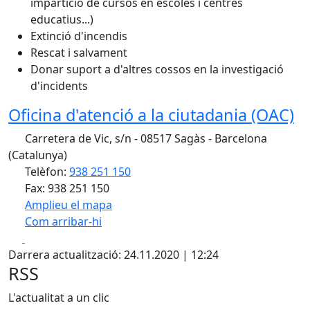
impartició de cursos en escoles i centres
educatius...)
Extinció d'incendis
Rescat i salvament
Donar suport a d'altres cossos en la investigació
d'incidents
Oficina d'atenció a la ciutadania (OAC)
Carretera de Vic, s/n - 08517 Sagàs - Barcelona
(Catalunya)
Telèfon:
938 251 150
Fax: 938 251 150
Amplieu el mapa
Com arribar-hi
Leaflet
| ©
OpenStreetMap
contributors
Facebook
X
+
Darrera actualització: 24.11.2020 | 12:24
−
RSS
L'actualitat a un clic