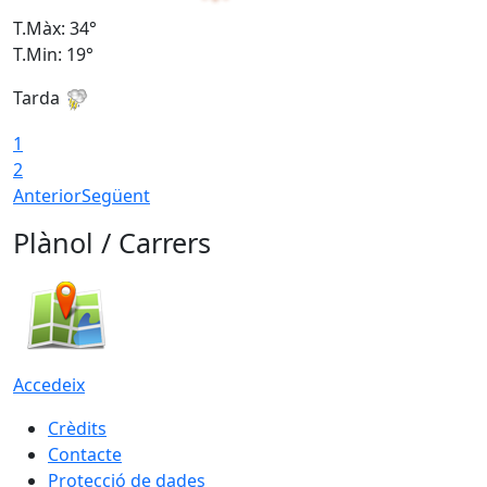
T.Màx: 34°
T
T.Min: 19°
T
Tarda
T
1
2
Anterior
Següent
Plànol / Carrers
Accedeix
Crèdits
Contacte
Protecció de dades