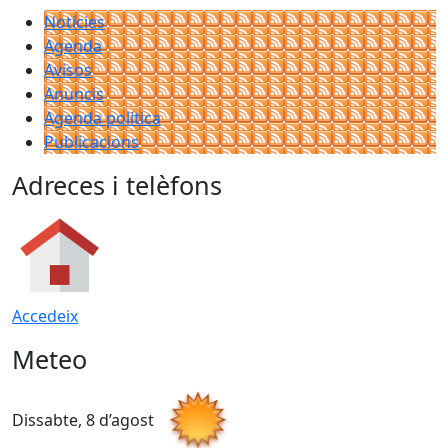
Notícies
Agenda
Avisos
Anuncis
Agenda política
Publicacions
Adreces i telèfons
Accedeix
Meteo
Dissabte, 8 d’agost
D