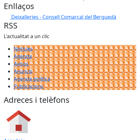
Enllaços
Deixalleries - Consell Comarcal del Berguedà
RSS
L'actualitat a un clic
Notícies
Agenda
Avisos
Anuncis
Agenda política
Publicacions
Adreces i telèfons