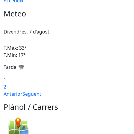
Accedeix
Meteo
Divendres, 7 d’agost
D
T.Màx: 33°
T
T.Min: 17°
T
Tarda
T
1
2
Anterior
Següent
Plànol / Carrers