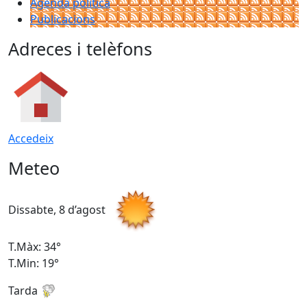
Agenda política
Publicacions
Adreces i telèfons
Accedeix
Meteo
Dissabte, 8 d’agost
D
T.Màx: 34°
T
T.Min: 19°
T
Tarda
T