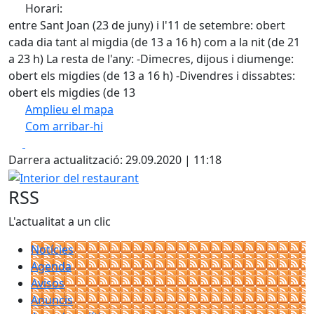
Horari:
entre Sant Joan (23 de juny) i l'11 de setembre: obert
cada dia tant al migdia (de 13 a 16 h) com a la nit (de 21
a 23 h) La resta de l'any: -Dimecres, dijous i diumenge:
obert els migdies (de 13 a 16 h) -Divendres i dissabtes:
obert els migdies (de 13
Amplieu el mapa
Com arribar-hi
Leaflet
| ©
OpenStreetMap
contributors
Facebook
X
+
Darrera actualització: 29.09.2020 | 11:18
−
Interior del restaurant
RSS
L'actualitat a un clic
Notícies
Agenda
Avisos
Anuncis