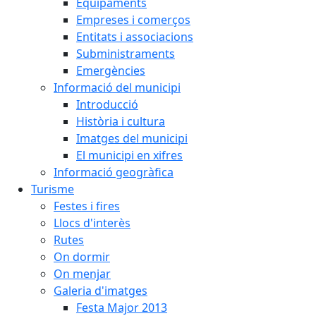
Equipaments
Empreses i comerços
Entitats i associacions
Subministraments
Emergències
Informació del municipi
Introducció
Història i cultura
Imatges del municipi
El municipi en xifres
Informació geogràfica
Turisme
Festes i fires
Llocs d'interès
Rutes
On dormir
On menjar
Galeria d'imatges
Festa Major 2013