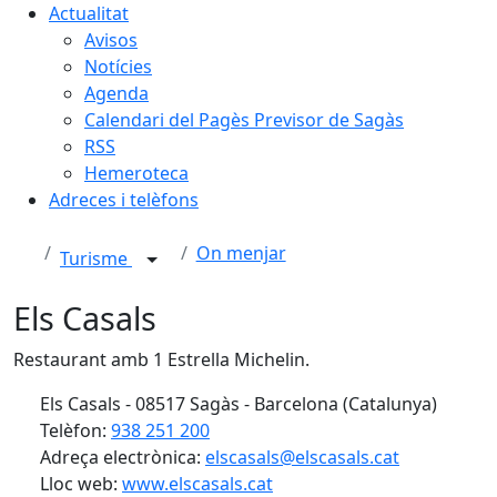
Actualitat
Avisos
Notícies
Agenda
Calendari del Pagès Previsor de Sagàs
RSS
Hemeroteca
Adreces i telèfons
On menjar
Turisme
Els Casals
Restaurant amb 1 Estrella Michelin
.
Els Casals - 08517 Sagàs - Barcelona (Catalunya)
Telèfon:
938 251 200
Adreça electrònica:
elscasals@elscasals.cat
Lloc web:
www.elscasals.cat