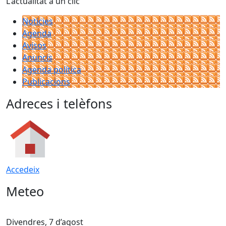
L'actualitat a un clic
Notícies
Agenda
Avisos
Anuncis
Agenda política
Publicacions
Adreces i telèfons
Accedeix
Meteo
Divendres, 7 d’agost
D