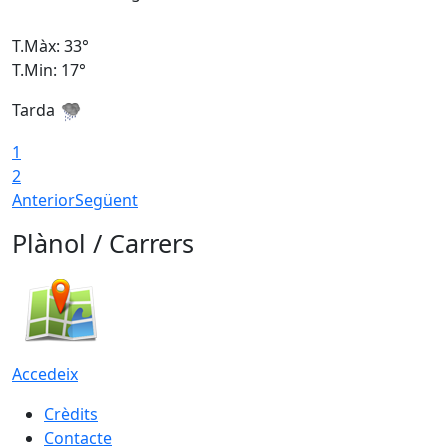
T.Màx: 33°
T
T.Min: 17°
T
Tarda
T
1
2
Anterior
Següent
Plànol / Carrers
Accedeix
Crèdits
Contacte