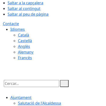
Saltar a la capçalera
Saltar al contingut
Saltar al peu de pàgina
Contacte
Idiomes
Català
Castellà
Anglès
Alemany
Francès
06.08.2026 | 22:06
Cercar:
Ajuntament
Salutació de l'Alcaldessa