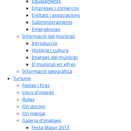
Equipaments
Empreses i comerços
Entitats i associacions
Subministraments
Emergències
Informació del municipi
Introducció
Història i cultura
Imatges del municipi
El municipi en xifres
Informació geogràfica
Turisme
Festes i fires
Llocs d'interès
Rutes
On dormir
On menjar
Galeria d'imatges
Festa Major 2013