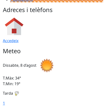
Adreces i telèfons
Accedeix
Meteo
Dissabte, 8 d’agost
D
T.Màx: 34°
T
T.Min: 19°
T
Tarda
T
1