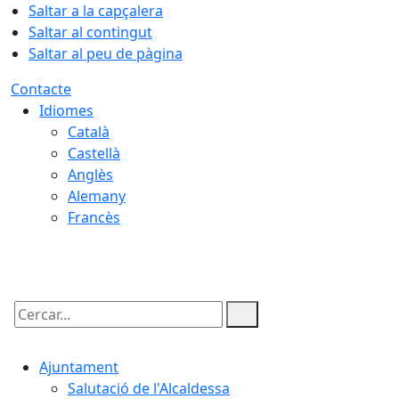
Saltar a la capçalera
Saltar al contingut
Saltar al peu de pàgina
Contacte
Idiomes
Català
Castellà
Anglès
Alemany
Francès
08.08.2026 | 08:25
Cercar:
Ajuntament
Salutació de l'Alcaldessa