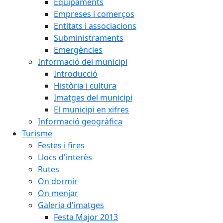
Equipaments
Empreses i comerços
Entitats i associacions
Subministraments
Emergències
Informació del municipi
Introducció
Història i cultura
Imatges del municipi
El municipi en xifres
Informació geogràfica
Turisme
Festes i fires
Llocs d'interès
Rutes
On dormir
On menjar
Galeria d'imatges
Festa Major 2013