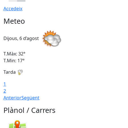
Accedeix
Meteo
Dijous, 6 d’agost
D
T.Màx: 32°
T
T.Min: 17°
T
Tarda
T
1
2
Anterior
Següent
Plànol / Carrers