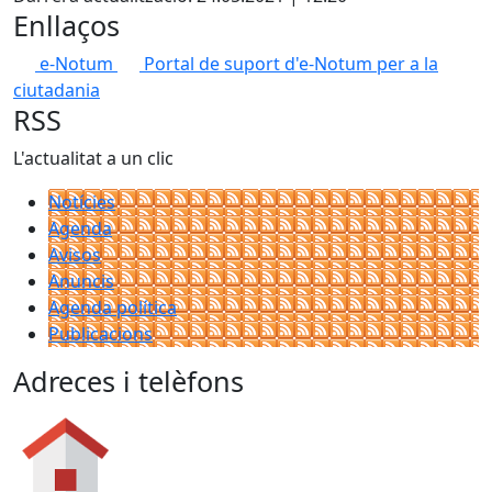
Enllaços
e-Notum
Portal de suport d'e-Notum per a la
ciutadania
RSS
L'actualitat a un clic
Notícies
Agenda
Avisos
Anuncis
Agenda política
Publicacions
Adreces i telèfons